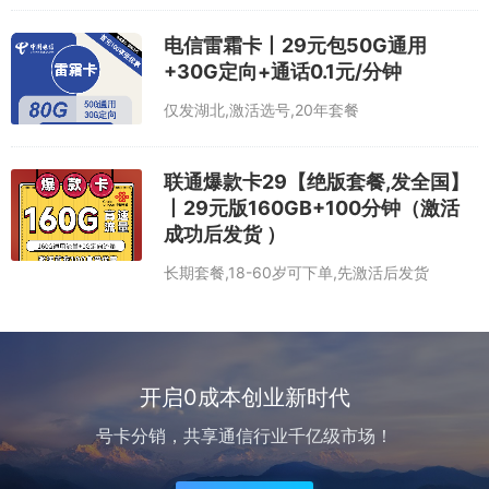
电信雷霜卡丨29元包50G通用
+30G定向+通话0.1元/分钟
仅发湖北,激活选号,20年套餐
联通爆款卡29【绝版套餐,发全国】
丨29元版160GB+100分钟（激活
成功后发货 ）
长期套餐,18-60岁可下单,先激活后发货
开启0成本创业新时代
号卡分销，共享通信行业千亿级市场！