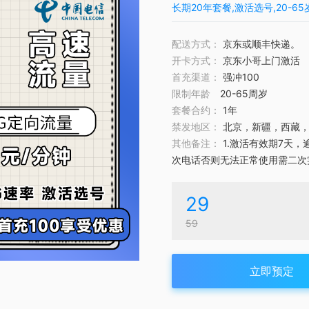
长期20年套餐,激活选号,20-6
配送方式：
京东或顺丰快递。
开卡方式：
京东小哥上门激活
首充渠道：
强冲100
限制年龄
20-65周岁
套餐合约：
1年
禁发地区：
北京，新疆，西藏，
其他备注：
1.激活有效期7天
次电话否则无法正常使用需二次
29
59
立即预定