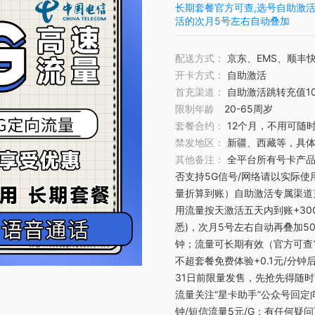
长期套餐官方可查,选号自助激活首
活的次月5号左右自动叠加
配送方式：
京东、EMS、顺丰
开卡方式：
自助激活
首充渠道：
自助激活跳转充值1
限制年龄
20-65周岁
套餐合约：
12个月，不用可随
禁发地区：
新疆、西藏等，具体
其他备注：
全平台所有号卡产品
否支持5G信号/网络请以实际
量折算到账）自助激活专属渠道充
用流量按天激活五天内到账+30
悉)，次月5号左右自动再叠加50
钟；流量可长期有效（官方可查1
不超套餐免费体验+0.1元/分钟后
31日前限量发售，先抢先得随
流量关注“星卡助手”公众号回定
钟/短信流量5元/G；有任何疑