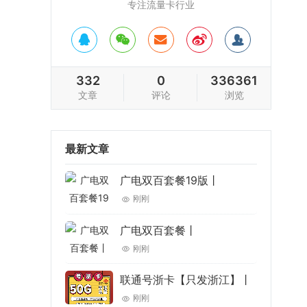
专注流量卡行业
332
0
336361
文章
评论
浏览
最新文章
广电双百套餐19版丨
刚刚
广电双百套餐丨
刚刚
联通号浙卡【只发浙江】丨
刚刚