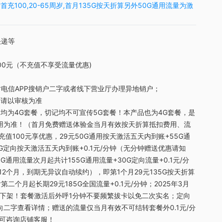
充100,20-65周岁,首月135G按天折算另外50G通用流量为激
快递等
00元（不充值不享受流量优惠)
时电信APP搜销户二字或者线下营业厅办理异地销户；
请以审核为准
均为4G套餐，切记均不可宣传5G套餐！本产品也为4G套餐，是
使用为准！（首月免费赠送体验金当月有效按天折算抵扣费用、流
值100元享优惠，29元50G通用按天激活五天内到账+55G通
G定向按天激活五天内到账+0.1元/分钟（无分钟赠送优惠请知
G通用流量次月起共计155G通用流量+30G定向流量+0.1元/分
2个月，到期无异议自动续约），即第1个月29元135G按天折算
第二个月起长期29元185G全国流量+0.1元/分钟；2025年3月
时下架！套餐激活后外呼1分钟不要频繁拔卡以免二次实名；定向
向二字查看详情；赠送的流量仅当月有效不可结转套餐外0.1元/分
问可咨询店铺客服！