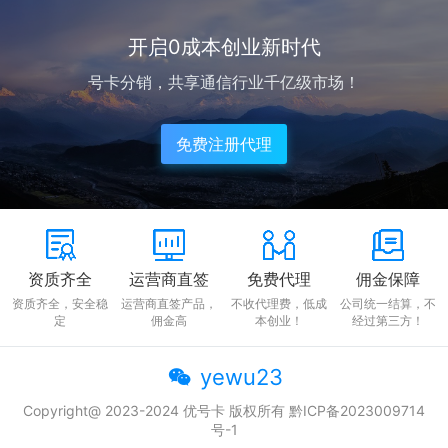
开启0成本创业新时代
号卡分销，共享通信行业千亿级市场！
免费注册代理
资质齐全
运营商直签
免费代理
佣金保障
资质齐全，安全稳
运营商直签产品，
不收代理费，低成
公司统一结算，不
定
佣金高
本创业！
经过第三方！
yewu23
Copyright@ 2023-2024 优号卡 版权所有 黔ICP备2023009714
号-1