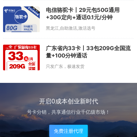
电信骆驼卡丨29元包50G通用
+30G定向+通话0.1元/分钟
黑龙江,自助激活,激活选号
广东省内33卡丨33包209G全国流
量+100分钟通话
只发广东，极速发货
开启0成本创业新时代
号卡分销，共享通信行业千亿级市场！
免费注册代理