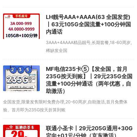
LH靓号AAA+AAAA(63 全国发货)
丨63元105G全国流量+100分钟国
内通话
3AAA+4AAAA精品靓号,长期套餐,18-60周岁,
稀缺发全国
MF电信235卡⑤【发全国，首月
235G按天到账】丨29元235G全国
流量+100分钟通话（两年优惠，自
助激活）
全国发货,限量发售限时免费办理,20-60周岁,自助激活,首月免费体
验、首月即为235G按天折算到账
联通小圣卡丨29元205G通用+30G
定向+0.1元/分钟（京东激活）